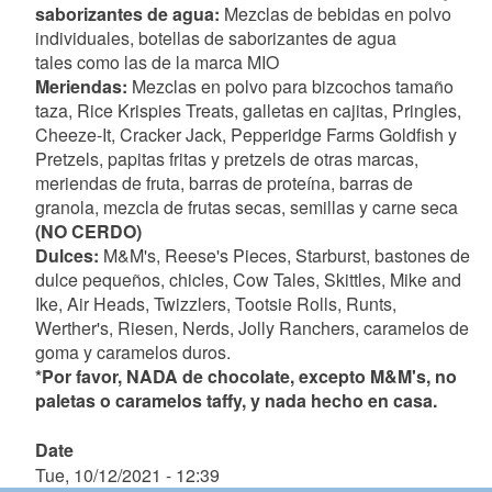
saborizantes de agua:
Mezclas de bebidas en polvo
individuales, botellas de saborizantes de agua
tales como las de la marca MIO
Meriendas:
Mezclas en polvo para bizcochos tamaño
taza, Rice Krispies Treats, galletas en cajitas, Pringles,
Cheeze-It, Cracker Jack, Pepperidge Farms Goldfish y
Pretzels, papitas fritas y pretzels de otras marcas,
meriendas de fruta, barras de proteína, barras de
granola, mezcla de frutas secas, semillas y carne seca
(NO CERDO)
Dulces:
M&M's, Reese's Pieces, Starburst, bastones de
dulce pequeños, chicles, Cow Tales, Skittles, Mike and
Ike, Air Heads, Twizzlers, Tootsie Rolls, Runts,
Werther's, Riesen, Nerds, Jolly Ranchers, caramelos de
goma y caramelos duros.
*Por favor, NADA de chocolate, excepto M&M's, no
paletas o caramelos taffy, y nada hecho en casa.
Date
Tue, 10/12/2021 - 12:39