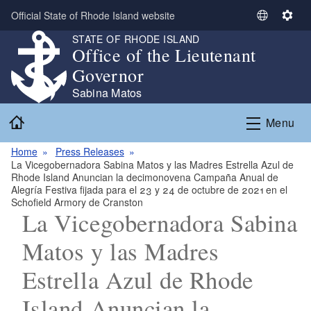
Skip to main content
Official State of Rhode Island website
S
S
e
e
STATE OF RHODE ISLAND
Office of the Lieutenant
l
t
e
t
Governor
c
i
Sabina Matos
t
n
Home
L
g
Menu
a
s
n
Home
Press Releases
La Vicegobernadora Sabina Matos y las Madres Estrella Azul de
g
Rhode Island Anuncian la decimonovena Campaña Anual de
u
Alegría Festiva fijada para el 23 y 24 de octubre de 2021 en el
a
Schofield Armory de Cranston
La Vicegobernadora Sabina
g
e
Matos y las Madres
Estrella Azul de Rhode
Island Anuncian la